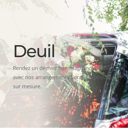
Deuil
Rendez un dernier hommage inoubliable
avec nos arrangements floraux fabriqués
sur mesure.