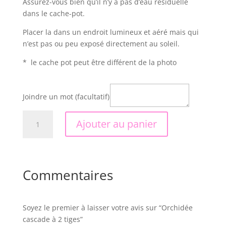
Assurez-vous bien qu’il n’y a pas d’eau résiduelle
dans le cache-pot.
Placer la dans un endroit lumineux et aéré mais qui
n’est pas ou peu exposé directement au soleil.
* le cache pot peut être différent de la photo
Joindre un mot (facultatif)
quantité
Ajouter au panier
de
Orchidée
cascade
à
Commentaires
2
tiges
Soyez le premier à laisser votre avis sur “Orchidée
cascade à 2 tiges”